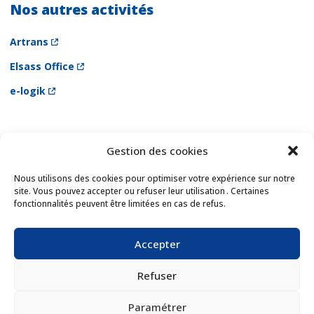
Nos autres activités
Artrans
Elsass Office
e-logik
Gestion des cookies
Newsletter
Email *
Nous utilisons des cookies pour optimiser votre expérience sur notre
site. Vous pouvez accepter ou refuser leur utilisation . Certaines
fonctionnalités peuvent être limitées en cas de refus.
Les champs suivis d'une * sont obligatoires
Accepter
Refuser
Paramétrer