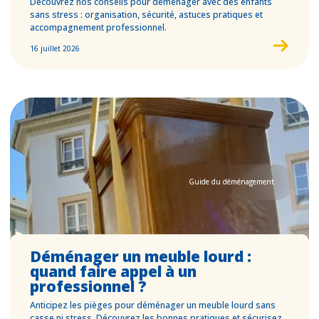
Découvrez nos conseils pour déménager avec des enfants
sans stress : organisation, sécurité, astuces pratiques et
accompagnement professionnel.
16 juillet 2026
Guide du déménagement
Déménager un meuble lourd :
quand faire appel à un
professionnel ?
Anticipez les pièges pour déménager un meuble lourd sans
casse ni stress. Découvrez les bonnes pratiques et sécurisez