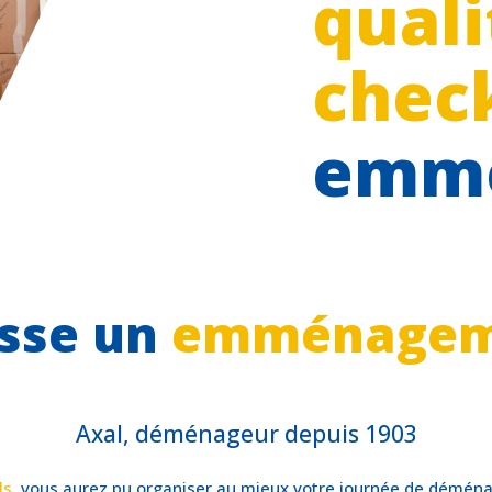
quali
check
emm
sse un
emménagem
Axal, déménageur depuis 1903
ls
, vous aurez pu organiser au mieux votre journée de déménage