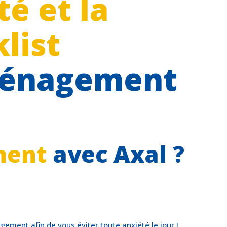
té et la
list
énagement
ent
avec Axal ?
ment afin de vous éviter toute anxiété le jour J.