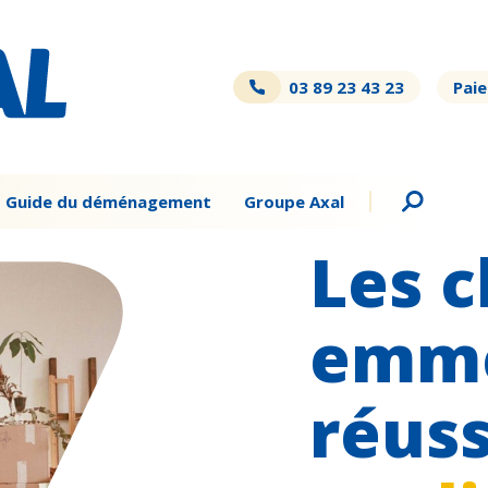
03 89 23 43 23
Paie
Guide du déménagement
Groupe Axal
Les c
emm
réuss