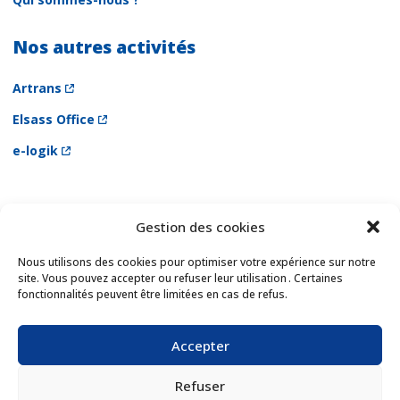
Nos autres activités
Artrans
Elsass Office
e-logik
Gestion des cookies
Newsletter
Email *
Nous utilisons des cookies pour optimiser votre expérience sur notre
site. Vous pouvez accepter ou refuser leur utilisation . Certaines
fonctionnalités peuvent être limitées en cas de refus.
Les champs suivis d'une * sont obligatoires
Accepter
Refuser