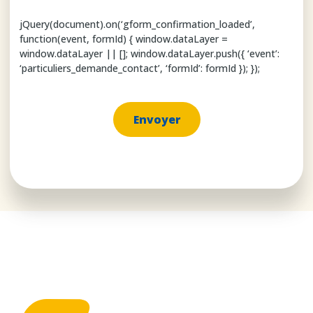
jQuery(document).on(‘gform_confirmation_loaded’,
function(event, formId) { window.dataLayer =
window.dataLayer || []; window.dataLayer.push({ ‘event’:
‘particuliers_demande_contact’, ‘formId’: formId }); });