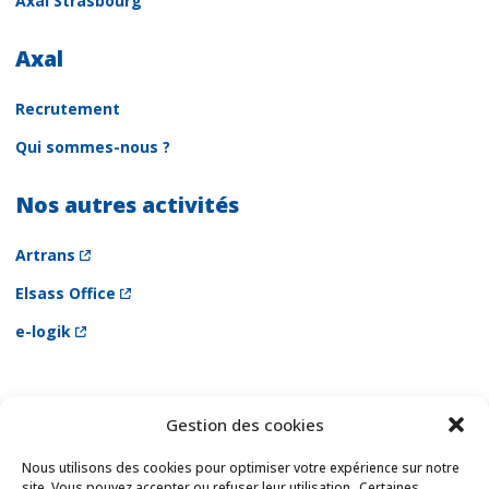
Axal Strasbourg
Axal
Recrutement
Qui sommes-nous ?
Nos autres activités
Artrans
Elsass Office
e-logik
Gestion des cookies
Newsletter
Email *
Nous utilisons des cookies pour optimiser votre expérience sur notre
site. Vous pouvez accepter ou refuser leur utilisation . Certaines