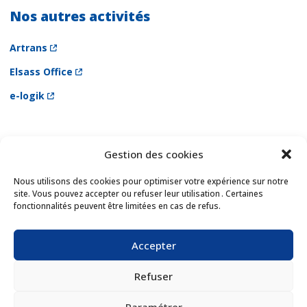
Nos autres activités
Artrans
Elsass Office
e-logik
Gestion des cookies
Newsletter
Email *
Nous utilisons des cookies pour optimiser votre expérience sur notre
site. Vous pouvez accepter ou refuser leur utilisation . Certaines
fonctionnalités peuvent être limitées en cas de refus.
Les champs suivis d'une * sont obligatoires
Accepter
Refuser
Paramétrer