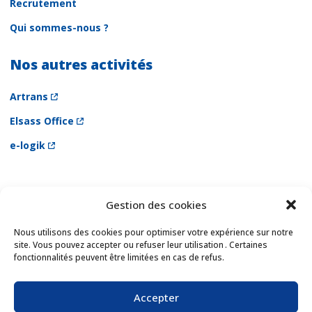
Recrutement
Qui sommes-nous ?
Nos autres activités
Artrans
Elsass Office
e-logik
Gestion des cookies
Newsletter
Email *
Nous utilisons des cookies pour optimiser votre expérience sur notre
site. Vous pouvez accepter ou refuser leur utilisation . Certaines
fonctionnalités peuvent être limitées en cas de refus.
Les champs suivis d'une * sont obligatoires
Accepter