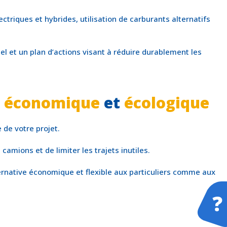
riques et hybrides, utilisation de carburants alternatifs
el et un plan d’actions visant à réduire durablement les
n
économique
et
écologique
de votre projet.
camions et de limiter les trajets inutiles.
F
ternative économique et flexible aux particuliers comme aux
S
D
D