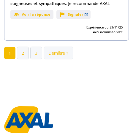
soigneuses et sympathiques. Je recommande AXAL
avis
Voir la réponse
Signaler
Expérience du 21/11/25
Axal Bennwihr Gare
1
2
3
Dernière »