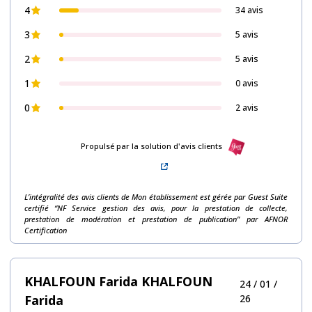
4
34 avis
291
3
5 avis
avis
2
5 avis
1
0 avis
0
2 avis
Propulsé par la solution d'avis clients
L’intégralité des avis clients de Mon établissement est gérée par Guest Suite
certifié “NF Service gestion des avis, pour la prestation de collecte,
prestation de modération et prestation de publication” par AFNOR
Certification
KHALFOUN Farida KHALFOUN
24 / 01 /
Farida
26