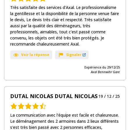
de
Très satisfaite des services d'Axal. Le professionnalisme
5,0
la gentillesse et la disponibilité de la personne venue faire
sur
le devis, Le devis très clair et respecté. Très satisfaite
10
aussi par la qualité des déménageurs, très
avis
professionnels, aimables, tout c'est passé comme
convenu, les objets ont été très bien protégés. Je
recommande chaleureusement Axal.
Voir la réponse
Signaler
Expérience du 29/12/25
Axal Bennwihr Gare
DUTAL NICOLAS DUTAL NICOLAS
19 / 12 / 25
Note
de
La communication avec l'équipe est facile et chaleureuse.
4,5
Le déménagement des 2 armoires dans 2 lieux différents
sur
s'est très bien passé avec 2 personnes efficaces,
9