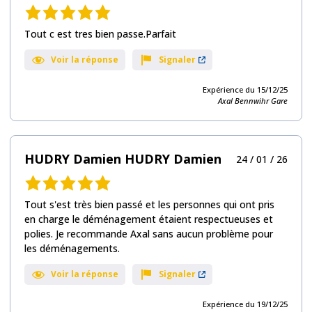
Note
de
Tout c est tres bien passe.Parfait
5,0
sur
Voir la réponse
Signaler
10
avis
Expérience du 15/12/25
Axal Bennwihr Gare
HUDRY Damien HUDRY Damien
24 / 01 / 26
Note
de
Tout s'est très bien passé et les personnes qui ont pris
5,0
en charge le déménagement étaient respectueuses et
sur
polies. Je recommande Axal sans aucun problème pour
10
les déménagements.
avis
Voir la réponse
Signaler
Expérience du 19/12/25