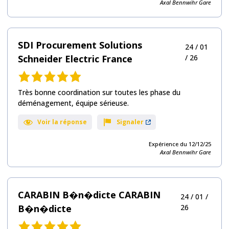
Axal Bennwihr Gare
SDI Procurement Solutions
24 / 01
Schneider Electric France
/ 26
Note
de
Très bonne coordination sur toutes les phase du
5,0
déménagement, équipe sérieuse.
sur
10
Voir la réponse
Signaler
avis
Expérience du 12/12/25
Axal Bennwihr Gare
CARABIN B�n�dicte CARABIN
24 / 01 /
B�n�dicte
26
Note