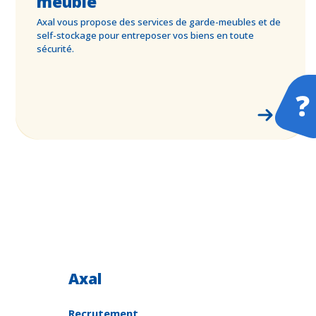
meuble
Axal vous propose des services de garde-meubles et de
self-stockage pour entreposer vos biens en toute
sécurité.
F
S
D
D
Axal
Recrutement