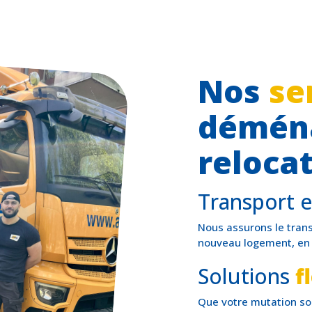
Nos
se
démén
reloca
Transport et
Nous assurons le trans
nouveau logement, en ve
Solutions
f
Que votre mutation soi