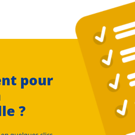
nt pour
n
le ?
en quelques clics.