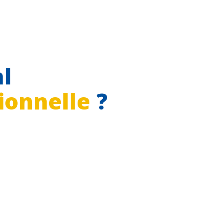
l
ionnelle
?