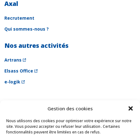
Axal
Recrutement
Qui sommes-nous ?
Nos autres activités
Artrans
Elsass Office
e-logik
Gestion des cookies
Newsletter
Email *
Nous utilisons des cookies pour optimiser votre expérience sur notre
site. Vous pouvez accepter ou refuser leur utilisation . Certaines
fonctionnalités peuvent être limitées en cas de refus.
Les champs suivis d'une * sont obligatoires