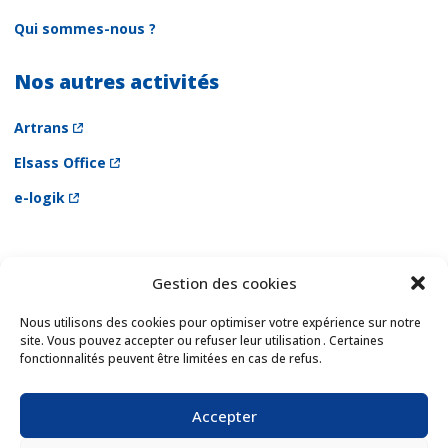
Qui sommes-nous ?
Nos autres activités
Artrans
Elsass Office
e-logik
Gestion des cookies
Newsletter
Email *
Nous utilisons des cookies pour optimiser votre expérience sur notre
site. Vous pouvez accepter ou refuser leur utilisation . Certaines
fonctionnalités peuvent être limitées en cas de refus.
Les champs suivis d'une * sont obligatoires
Accepter